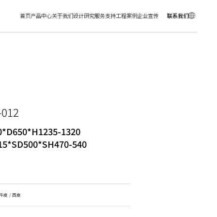
首页
产品中心
关于我们
设计研究
服务支持
工程案例
企业宣传
联系我们
-012
*D650*H1235-1320
15*SD500*SH470-540
牛皮 / 西皮