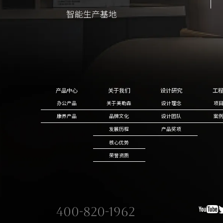
智能生产基地
智能生产基地
产品中心
关于我们
设计研究
工
办公产品
关于美勒森
设计理念
项
康养产品
品牌文化
设计团队
案
发展历程
产品奖项
核心优势
荣誉资质
400-820-1962