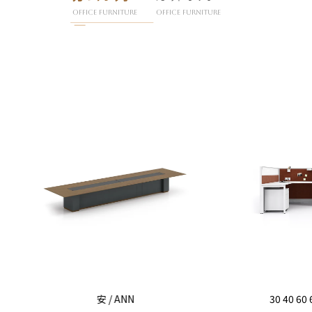
OFFICE FURNITURE
OFFICE FURNITURE
安 / ANN
30 40 60