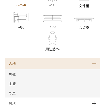
办公桌
椅类
文件柜
屏风
沙发
会议桌
周边协作
人群
总裁
主管
职员
风格