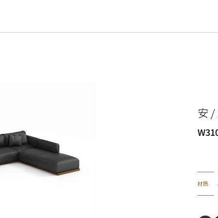
安 /
W31
材质