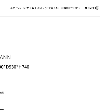
首页
产品中心
关于我们
设计研究
服务支持
工程案例
企业宣传
联系我们
 ANN
00*D930*H740
皮质