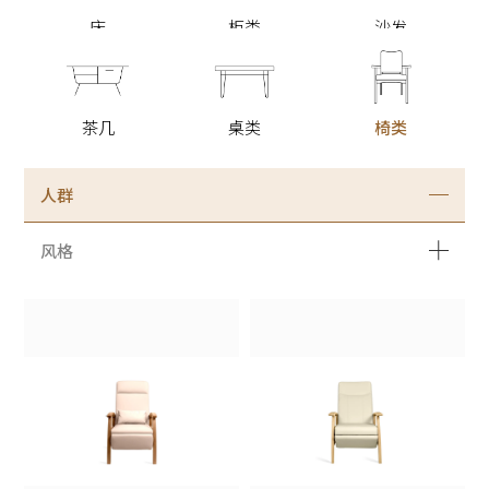
床
柜类
沙发
茶几
桌类
椅类
人群
风格